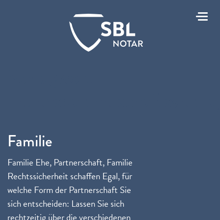
Toggl
Schlagwort:
Lebenspartnerschaftsverträ
Familie
Familie Ehe, Partnerschaft, Familie
Rechtssicherheit schaffen Egal, für
welche Form der Partnerschaft Sie
sich entscheiden: Lassen Sie sich
rechtzeitig über die verschiedenen